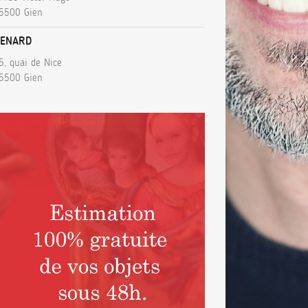
5500 Gien
ENARD
5, quai de Nice
5500 Gien