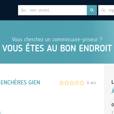
Vous cherchez un commissaire-priseur ?
VOUS ÊTES AU BON ENDROIT
 ENCHÈRES GIEN
L
0 avis
O
/
7