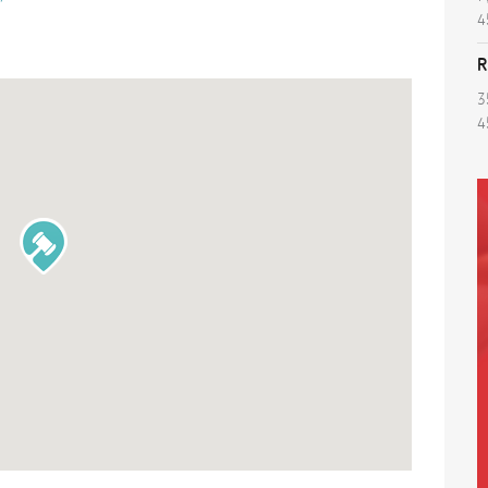
4
R
3
4