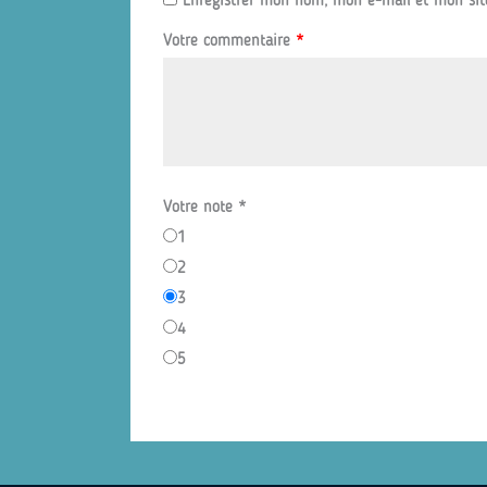
Enregistrer mon nom, mon e-mail et mon sit
Votre commentaire
*
Votre note
*
1
2
3
4
5