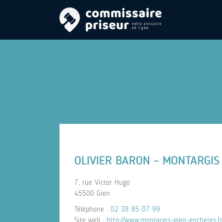
OLIVIER BARON – MONTARGIS
7, rue Victor Hugo
45500 Gien
Téléphone :
02 38 85 07 99
Site web :
http://www.montargis-gien-encheres.fr