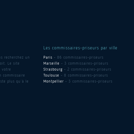
Les commissaires-priseurs par ville
us recherchez un
Paris
- 86 commissaires-priseurs
it. Le site
Marseille
- 3 commissaires-priseurs
 votre
Strasbourg
- 2 commissaires-priseurs
un commissaire
Toulouse
- 8 commissaires-priseurs
ste plus qu’à le
Montpellier
- 3 commissaires-priseurs