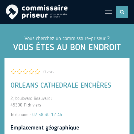
Vous cherchez un commissaire-priseur ?
VOUS ÊTES AU BON ENDROIT
0 avis
ORLEANS CATHEDRALE ENCHÈRES
2, boulevard Beauvallet
45300 Pithiviers
Téléphone :
02 38 30 12 45
Emplacement géographique