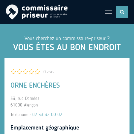
Vous cherchez un commissaire-priseur ?
VOUS ÊTES AU BON ENDROIT
0 avis
ORNE ENCHÈRES
33, rue Demées
61000 Alençon
Téléphone :
02 33 32 00 02
Emplacement géographique