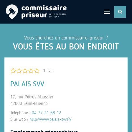
Vous cherchez un commissaire-priseur ?
VOUS ÊTES AU BON ENDROIT
0 avis
PALAIS SVV
17, rue Pétrus Maussier
42000 Saint-Etienne
Téléphone :
04 77 21 68 12
Site web :
http://www.palais-svv.fr/