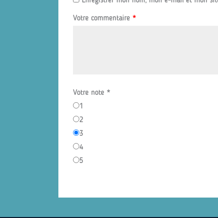
Enregistrer mon nom, mon e-mail et mon sit
Votre commentaire
*
Votre note
*
1
2
3
4
5