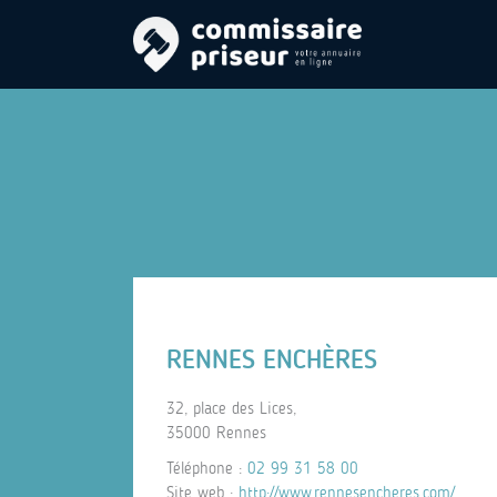
RENNES ENCHÈRES
32, place des Lices,
35000 Rennes
Téléphone :
02 99 31 58 00
Site web :
http://www.rennesencheres.com/