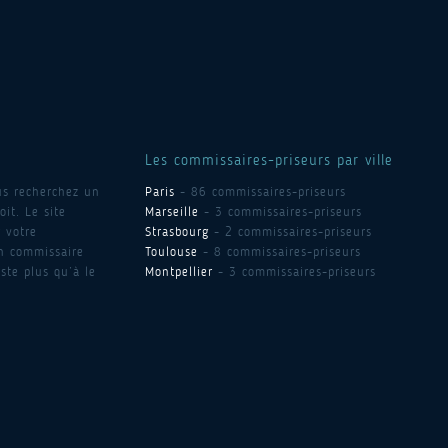
Les commissaires-priseurs par ville
us recherchez un
Paris
- 86 commissaires-priseurs
it. Le site
Marseille
- 3 commissaires-priseurs
 votre
Strasbourg
- 2 commissaires-priseurs
un commissaire
Toulouse
- 8 commissaires-priseurs
ste plus qu’à le
Montpellier
- 3 commissaires-priseurs