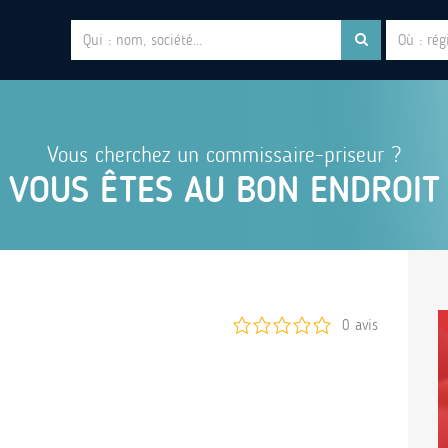
Vous cherchez un commissaire-priseur ?
VOUS ÊTES AU BON ENDROIT
0 avis