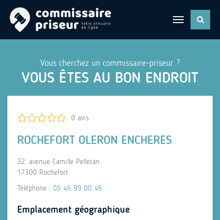
Vous cherchez un commissaire-priseur ?
VOUS ÊTES AU BON ENDROIT
0 avis
ROCHEFORT OLERON ENCHERES
32, avenue Camille Pelletan
17300 Rochefort
Téléphone :
05 46 99 00 46
Emplacement géographique