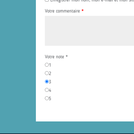
Enregistrer mon nom, mon e-mail et mon sit
Votre commentaire
*
Votre note
*
1
2
3
4
5