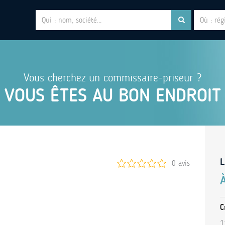
Vous cherchez un commissaire-priseur ?
VOUS ÊTES AU BON ENDROIT
L
0 avis
C
1