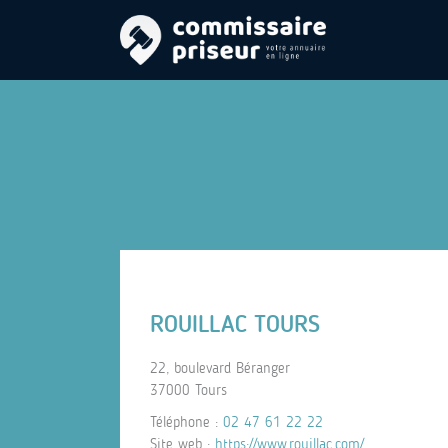
ROUILLAC TOURS
22, boulevard Béranger
37000 Tours
Téléphone :
02 47 61 22 22
Site web :
https://www.rouillac.com/