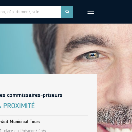
es commissaires-priseurs
À PROXIMITÉ
rédit Municipal Tours
1, place du Président Coty