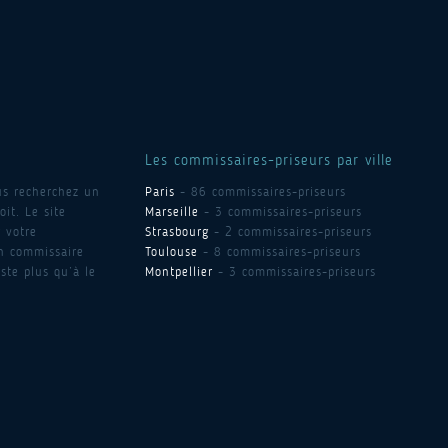
Les commissaires-priseurs par ville
us recherchez un
Paris
- 86 commissaires-priseurs
it. Le site
Marseille
- 3 commissaires-priseurs
 votre
Strasbourg
- 2 commissaires-priseurs
un commissaire
Toulouse
- 8 commissaires-priseurs
ste plus qu’à le
Montpellier
- 3 commissaires-priseurs