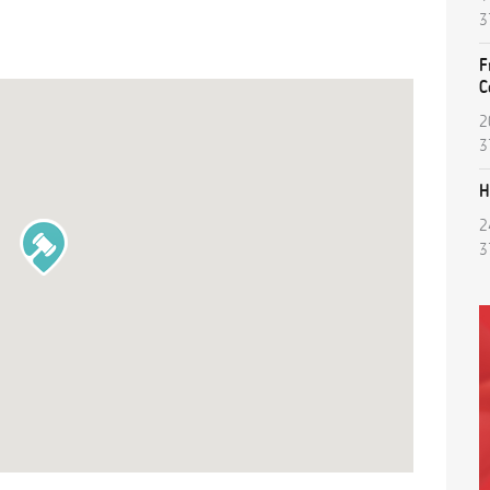
3
F
C
2
3
H
2
3