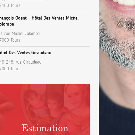
7100 Tours
rançois Odent – Hôtel Des Ventes Michel
olombe
0, rue Michel Colombe
7000 Tours
ôtel Des Ventes Giraudeau
46-248, rue Giraudeau
7000 Tours