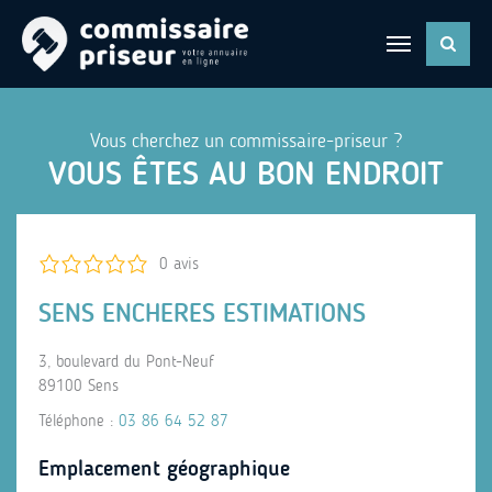
Vous cherchez un commissaire-priseur ?
VOUS ÊTES AU BON ENDROIT
0 avis
SENS ENCHERES ESTIMATIONS
3, boulevard du Pont-Neuf
89100 Sens
Téléphone :
03 86 64 52 87
Emplacement géographique