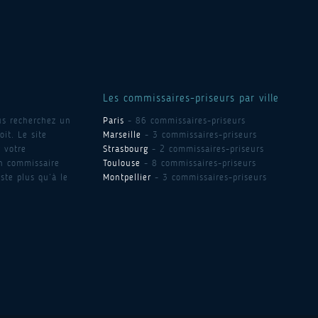
Les commissaires-priseurs par ville
us recherchez un
Paris
- 86 commissaires-priseurs
it. Le site
Marseille
- 3 commissaires-priseurs
 votre
Strasbourg
- 2 commissaires-priseurs
un commissaire
Toulouse
- 8 commissaires-priseurs
ste plus qu’à le
Montpellier
- 3 commissaires-priseurs