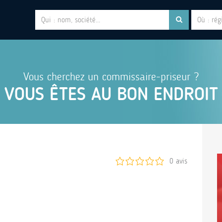
Vous cherchez un commissaire-priseur ?
VOUS ÊTES AU BON ENDROIT
0 avis