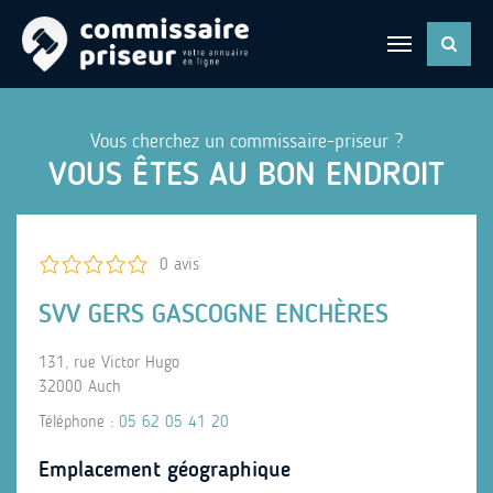
Vous cherchez un commissaire-priseur ?
VOUS ÊTES AU BON ENDROIT
0 avis
SVV GERS GASCOGNE ENCHÈRES
131, rue Victor Hugo
32000 Auch
Téléphone :
05 62 05 41 20
Emplacement géographique