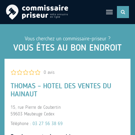
Vous cherchez un commissaire-priseur ?
VOUS ÊTES AU BON ENDROIT
0 avis
THOMAS – HOTEL DES VENTES DU
HAINAUT
15, rue Pierre de Coubertin
59603 Maubeuge Cedex
Téléphone :
03 27 56 38 69