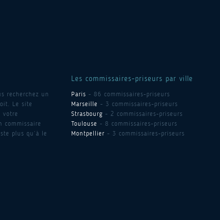
Les commissaires-priseurs par ville
us recherchez un
Paris
- 86 commissaires-priseurs
it. Le site
Marseille
- 3 commissaires-priseurs
 votre
Strasbourg
- 2 commissaires-priseurs
un commissaire
Toulouse
- 8 commissaires-priseurs
ste plus qu’à le
Montpellier
- 3 commissaires-priseurs