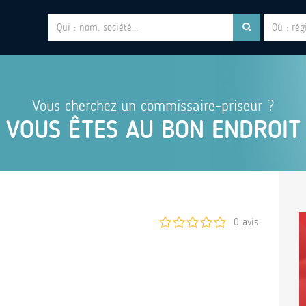
Vous cherchez un commissaire-priseur ?
VOUS ÊTES AU BON ENDROIT
0 avis