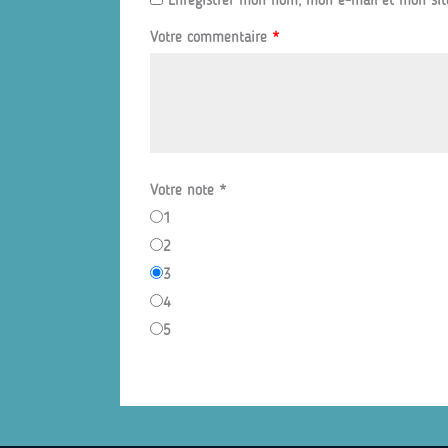
Enregistrer mon nom, mon e-mail et mon sit
Votre commentaire
*
Votre note
*
1
2
3
4
5