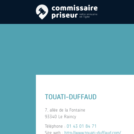
TOUATI-DUFFAUD
7, allée de la Fontaine
93340 Le Raincy
Téléphone :
01 43 01 84 71
Site web :
http://www.touati-duffaud.com/