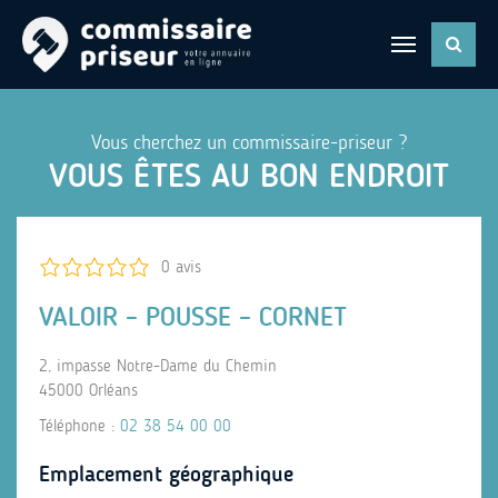
Vous cherchez un commissaire-priseur ?
VOUS ÊTES AU BON ENDROIT
0 avis
VALOIR – POUSSE – CORNET
2, impasse Notre-Dame du Chemin
45000 Orléans
Téléphone :
02 38 54 00 00
Emplacement géographique