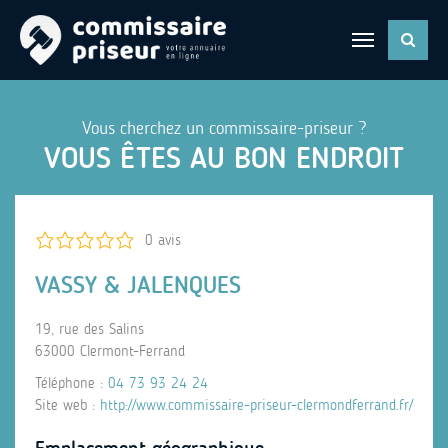
Vous cherchez un commissaire-priseur ?
VOUS ÊTES AU BON ENDROIT
0 avis
VASSY & JALENQUES
19, rue des Salins
63000 Clermont-Ferrand
Téléphone :
04 73 93 24 24
Site web :
http://www.commissaire-priseur-clermondferrand.fr/