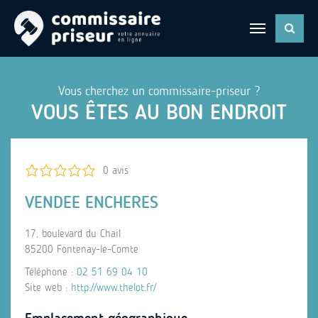
Vous cherchez un commissaire-priseur ?
VOUS ÊTES AU BON ENDROIT
0 avis
VENDEE ENCHERES
17, boulevard du Chail
85200 Fontenay-le-Comte
Téléphone :
02 51 69 04 10
Site web :
http://www.thelot.fr/