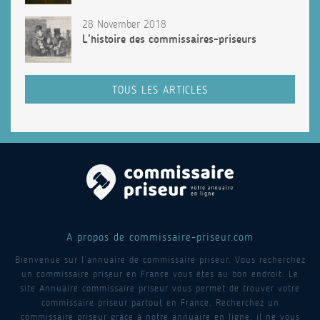
28 November 2018
L’histoire des commissaires-priseurs
TOUS LES ARTICLES
A propos de commissaire-priseur.com
Bienvenue sur l’annuaire de commissaire priseur. Vous recherchez
un commissaire priseur en France vous êtes au bon endroit. Le
site Annuaire commissaire priseur vous permet de trouver votre
commissaire priseur partout en France. Recherchez un
commissaire priseur grâce à notre annuaire en ligne, il ne vous