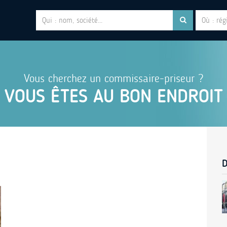
Vous cherchez un commissaire-priseur ?
VOUS ÊTES AU BON ENDROIT
D