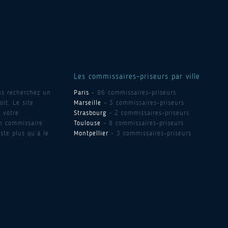
Les commissaires-priseurs par ville
us recherchez un
Paris
- 86 commissaires-priseurs
it. Le site
Marseille
- 3 commissaires-priseurs
 votre
Strasbourg
- 2 commissaires-priseurs
un commissaire
Toulouse
- 8 commissaires-priseurs
ste plus qu’à le
Montpellier
- 3 commissaires-priseurs