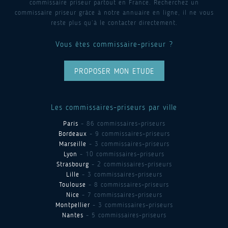
commissaire priseur partout en France. Recherchez un
commissaire priseur grâce à notre annuaire en ligne, il ne vous
reste plus qu’à le contacter directement.
Vous êtes commissaire-priseur ?
PROPOSER MON ETUDE
Les commissaires-priseurs par ville
Paris
- 86 commissaires-priseurs
Bordeaux
- 9 commissaires-priseurs
Marseille
- 3 commissaires-priseurs
Lyon
- 10 commissaires-priseurs
Strasbourg
- 2 commissaires-priseurs
Lille
- 3 commissaires-priseurs
Toulouse
- 8 commissaires-priseurs
Nice
- 7 commissaires-priseurs
Montpellier
- 3 commissaires-priseurs
Nantes
- 5 commissaires-priseurs