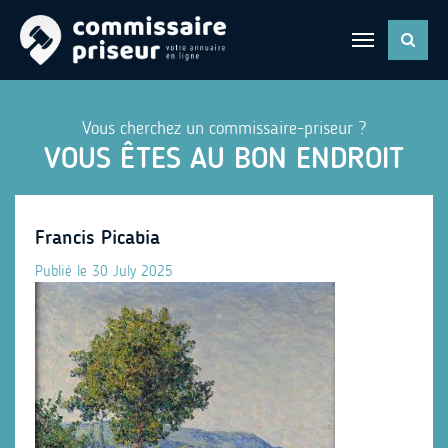
Vous cherchez un commissaire-priseur ?
VOUS ÊTES AU BON ENDROIT
Francis Picabia
Publié le 30 July 2025