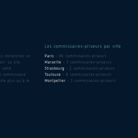
Les commissaires-priseurs par ville
us recherchez un
Paris
- 86 commissaires-priseurs
it. Le site
Marseille
- 3 commissaires-priseurs
 votre
Strasbourg
- 2 commissaires-priseurs
un commissaire
Toulouse
- 8 commissaires-priseurs
ste plus qu’à le
Montpellier
- 3 commissaires-priseurs