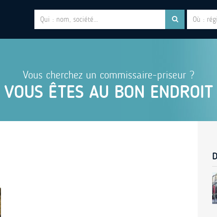
Vous cherchez un commissaire-priseur ?
VOUS ÊTES AU BON ENDROIT
D