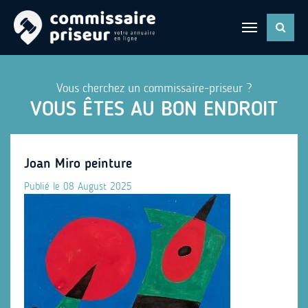
Vous cherchez un commissaire-priseur ?
VOUS ÊTES AU BON ENDROIT
Joan Miro peinture
Publié le 08 August 2025