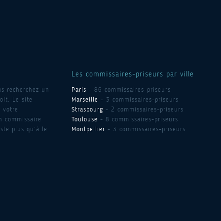
Les commissaires-priseurs par ville
us recherchez un
Paris
- 86 commissaires-priseurs
it. Le site
Marseille
- 3 commissaires-priseurs
 votre
Strasbourg
- 2 commissaires-priseurs
un commissaire
Toulouse
- 8 commissaires-priseurs
ste plus qu’à le
Montpellier
- 3 commissaires-priseurs