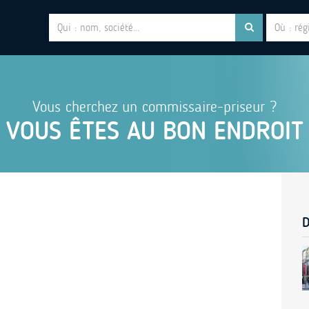
Vous cherchez un commissaire-priseur ?
VOUS ÊTES AU BON ENDROIT
D