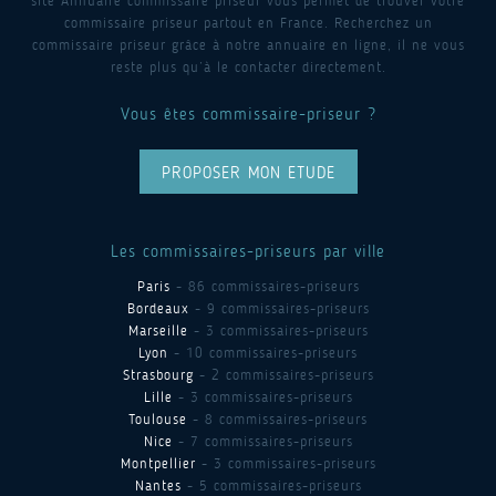
site Annuaire commissaire priseur vous permet de trouver votre
commissaire priseur partout en France. Recherchez un
commissaire priseur grâce à notre annuaire en ligne, il ne vous
reste plus qu’à le contacter directement.
Vous êtes commissaire-priseur ?
PROPOSER MON ETUDE
Les commissaires-priseurs par ville
Paris
- 86 commissaires-priseurs
Bordeaux
- 9 commissaires-priseurs
Marseille
- 3 commissaires-priseurs
Lyon
- 10 commissaires-priseurs
Strasbourg
- 2 commissaires-priseurs
Lille
- 3 commissaires-priseurs
Toulouse
- 8 commissaires-priseurs
Nice
- 7 commissaires-priseurs
Montpellier
- 3 commissaires-priseurs
Nantes
- 5 commissaires-priseurs