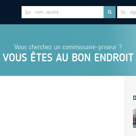
Vous cherchez un commissaire-priseur ?
VOUS ÊTES AU BON ENDROIT
D