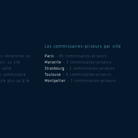
Les commissaires-priseurs par ville
us recherchez un
Paris
- 86 commissaires-priseurs
it. Le site
Marseille
- 3 commissaires-priseurs
 votre
Strasbourg
- 2 commissaires-priseurs
un commissaire
Toulouse
- 8 commissaires-priseurs
ste plus qu’à le
Montpellier
- 3 commissaires-priseurs