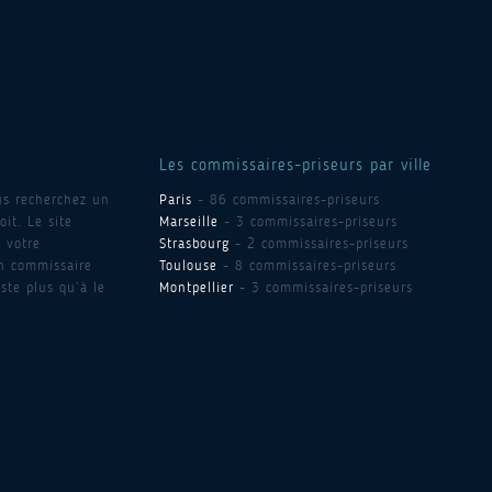
Les commissaires-priseurs par ville
us recherchez un
Paris
- 86 commissaires-priseurs
it. Le site
Marseille
- 3 commissaires-priseurs
 votre
Strasbourg
- 2 commissaires-priseurs
un commissaire
Toulouse
- 8 commissaires-priseurs
ste plus qu’à le
Montpellier
- 3 commissaires-priseurs