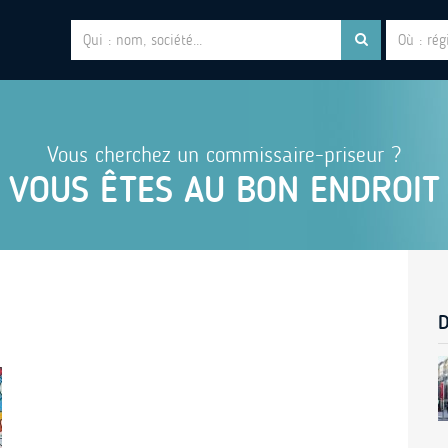
Vous cherchez un commissaire-priseur ?
VOUS ÊTES AU BON ENDROIT
D