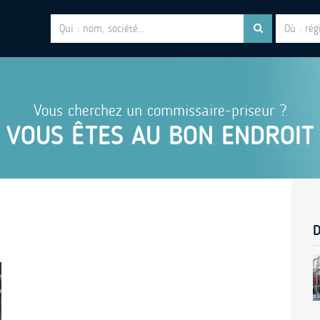
Vous cherchez un commissaire-priseur ?
VOUS ÊTES AU BON ENDROIT
D