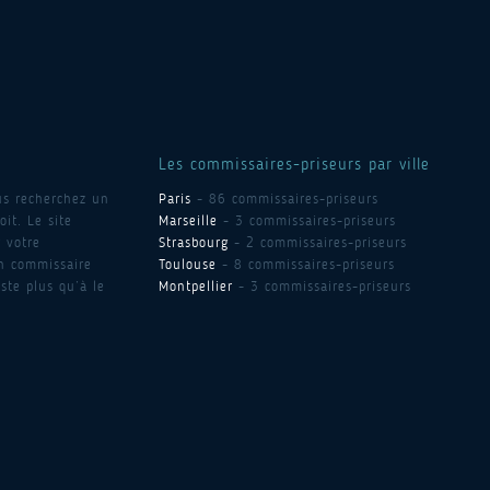
Les commissaires-priseurs par ville
us recherchez un
Paris
- 86 commissaires-priseurs
it. Le site
Marseille
- 3 commissaires-priseurs
 votre
Strasbourg
- 2 commissaires-priseurs
un commissaire
Toulouse
- 8 commissaires-priseurs
ste plus qu’à le
Montpellier
- 3 commissaires-priseurs