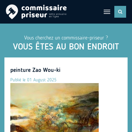
Vous cherchez un commissaire-priseur ?
VOUS ÊTES AU BON ENDROIT
peinture Zao Wou-ki
Publié le 01 August 2025