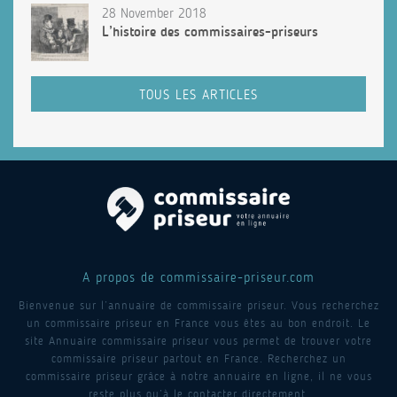
28 November 2018
L’histoire des commissaires-priseurs
TOUS LES ARTICLES
A propos de commissaire-priseur.com
Bienvenue sur l’annuaire de commissaire priseur. Vous recherchez
un commissaire priseur en France vous êtes au bon endroit. Le
site Annuaire commissaire priseur vous permet de trouver votre
commissaire priseur partout en France. Recherchez un
commissaire priseur grâce à notre annuaire en ligne, il ne vous
reste plus qu’à le contacter directement.