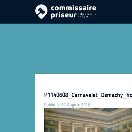
P1140608_Carnavalet_Demachy_ho
Publié le 20 August 2018