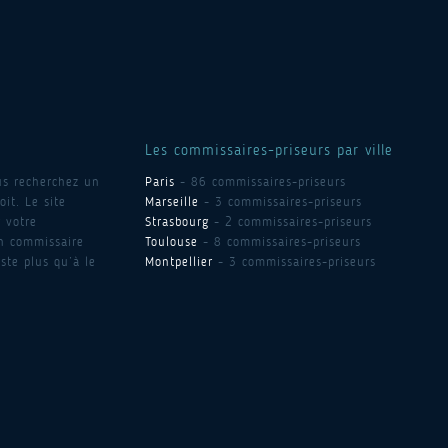
Les commissaires-priseurs par ville
us recherchez un
Paris
- 86 commissaires-priseurs
it. Le site
Marseille
- 3 commissaires-priseurs
 votre
Strasbourg
- 2 commissaires-priseurs
un commissaire
Toulouse
- 8 commissaires-priseurs
ste plus qu’à le
Montpellier
- 3 commissaires-priseurs