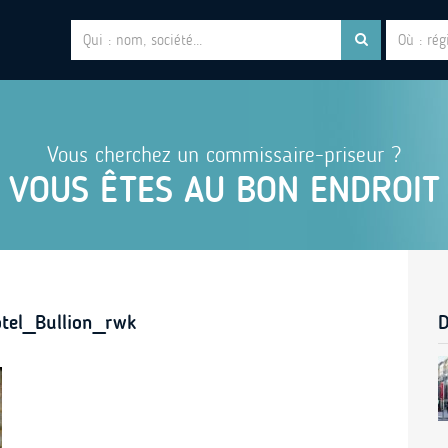
Vous cherchez un commissaire-priseur ?
VOUS ÊTES AU BON ENDROIT
tel_Bullion_rwk
D