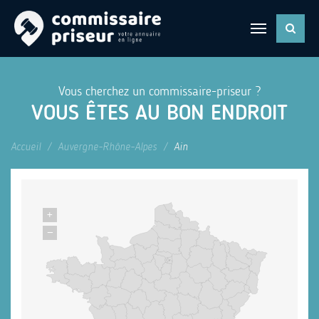
Vous cherchez un commissaire-priseur ?
VOUS ÊTES AU BON ENDROIT
Accueil
Auvergne-Rhône-Alpes
Ain
+
−