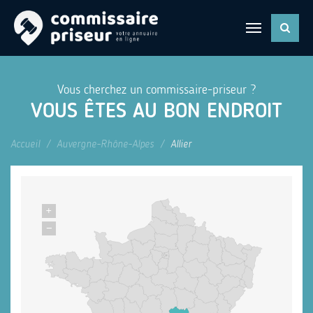
Vous cherchez un commissaire-priseur ?
VOUS ÊTES AU BON ENDROIT
Accueil
Auvergne-Rhône-Alpes
Allier
+
−