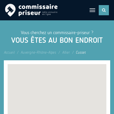
Vous cherchez un commissaire-priseur ?
VOUS ÊTES AU BON ENDROIT
Accueil
Auvergne-Rhône-Alpes
Allier
Cusset