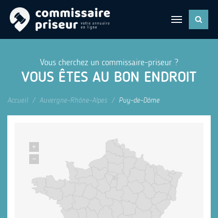
Vous cherchez un commissaire-priseur ?
VOUS ÊTES AU BON ENDROIT
Accueil
Auvergne-Rhône-Alpes
Puy-de-Dôme
+
−