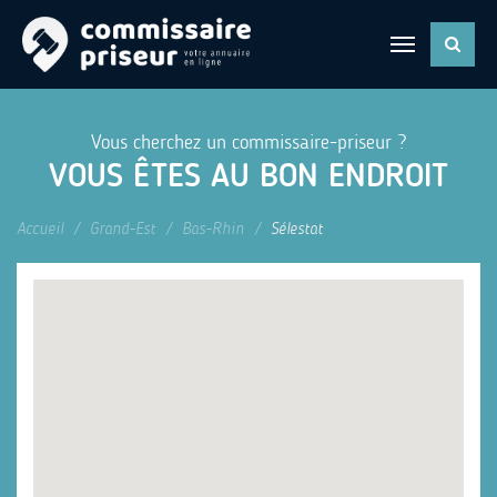
Vous cherchez un commissaire-priseur ?
VOUS ÊTES AU BON ENDROIT
Accueil
Grand-Est
Bas-Rhin
Sélestat