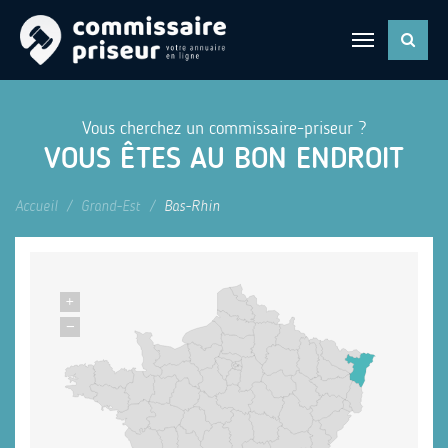
Vous cherchez un commissaire-priseur ?
VOUS ÊTES AU BON ENDROIT
Accueil
Grand-Est
Bas-Rhin
+
−