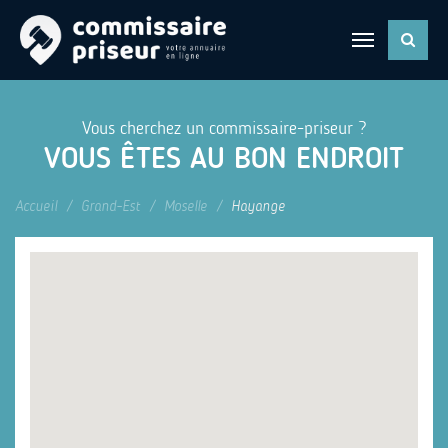
Vous cherchez un commissaire-priseur ?
VOUS ÊTES AU BON ENDROIT
Accueil
Grand-Est
Moselle
Hayange