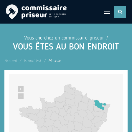
Vous cherchez un commissaire-priseur ?
VOUS ÊTES AU BON ENDROIT
Accueil
Grand-Est
Moselle
+
−