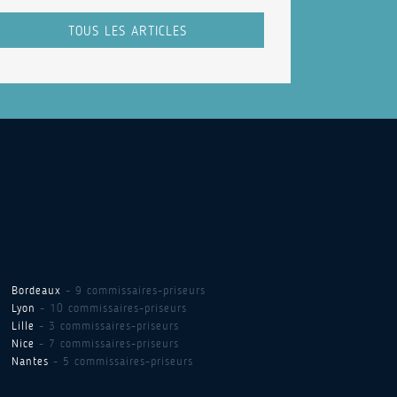
TOUS LES ARTICLES
Bordeaux
- 9 commissaires-priseurs
Lyon
- 10 commissaires-priseurs
Lille
- 3 commissaires-priseurs
Nice
- 7 commissaires-priseurs
Nantes
- 5 commissaires-priseurs