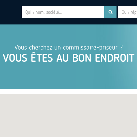
Vous cherchez un commissaire-priseur ?
VOUS ÊTES AU BON ENDROIT