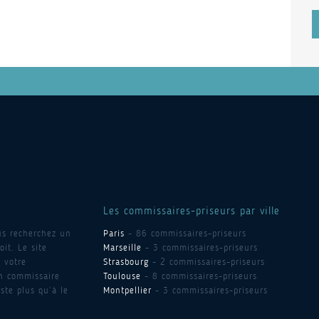
Les commissaires-priseurs par ville
us recherchez un
Paris
- 86 commissaires-priseurs
it. Le site
Marseille
- 3 commissaires-priseurs
 votre
Strasbourg
- 2 commissaires-priseurs
un commissaire
Toulouse
- 8 commissaires-priseurs
ste plus qu’à le
Montpellier
- 3 commissaires-priseurs