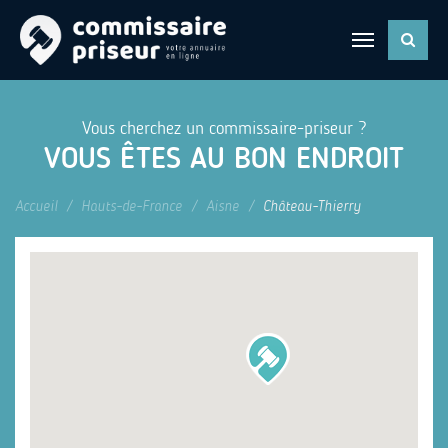
Vous cherchez un commissaire-priseur ?
VOUS ÊTES AU BON ENDROIT
Accueil
Hauts-de-France
Aisne
Château-Thierry