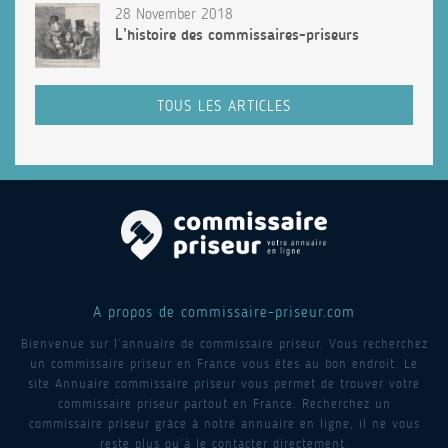
28 November 2018
L’histoire des commissaires-priseurs
TOUS LES ARTICLES
A propos de commissaire-priseur.com
Bienvenue sur l’annuaire de commissaire priseur. Vous recherchez
un commissaire priseur en France vous êtes au bon endroit. Le
site Annuaire commissaire priseur vous permet de trouver votre
commissaire priseur partout en France. Recherchez un
commissaire priseur grâce à notre annuaire en ligne, il ne vous
reste plus qu’à le contacter directement.