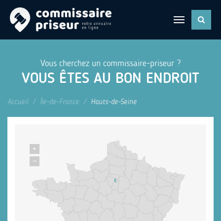
Vous cherchez un commissaire-priseur ?
VOUS ÊTES AU BON ENDROIT
Accueil
Île-de-France
Hauts-de-Seine
+
−