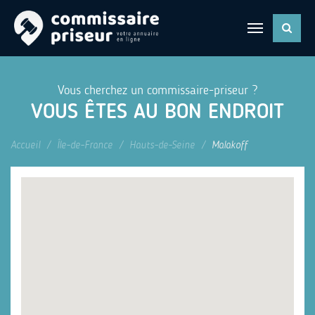
Vous cherchez un commissaire-priseur ?
VOUS ÊTES AU BON ENDROIT
Accueil
Île-de-France
Hauts-de-Seine
Malakoff