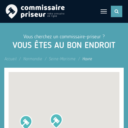
Vous cherchez un commissaire-priseur ?
VOUS ÊTES AU BON ENDROIT
Accueil
Normandie
Seine-Maritime
Havre