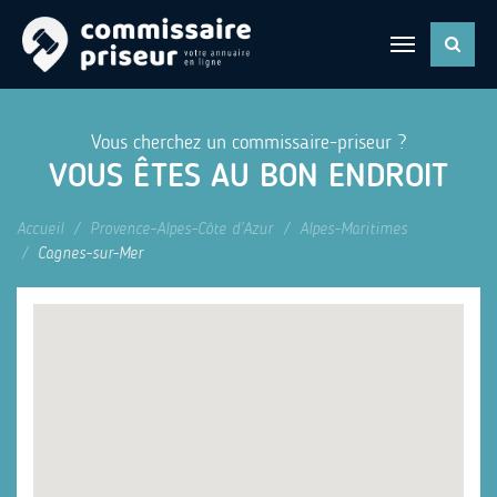
Vous cherchez un commissaire-priseur ?
VOUS ÊTES AU BON ENDROIT
Accueil
Provence-Alpes-Côte d’Azur
Alpes-Maritimes
Cagnes-sur-Mer