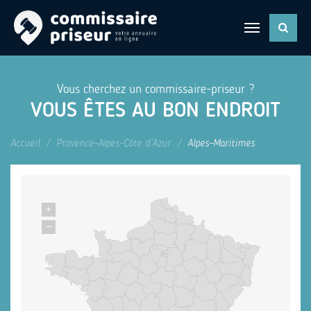
Vous cherchez un commissaire-priseur ?
VOUS ÊTES AU BON ENDROIT
Accueil
Provence-Alpes-Côte d’Azur
Alpes-Maritimes
+
−