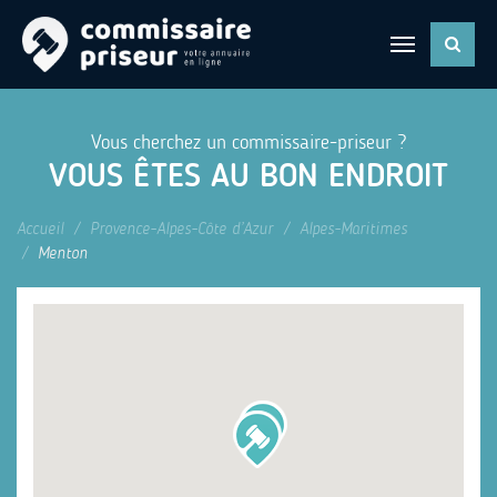
Vous cherchez un commissaire-priseur ?
VOUS ÊTES AU BON ENDROIT
Accueil
Provence-Alpes-Côte d’Azur
Alpes-Maritimes
Menton