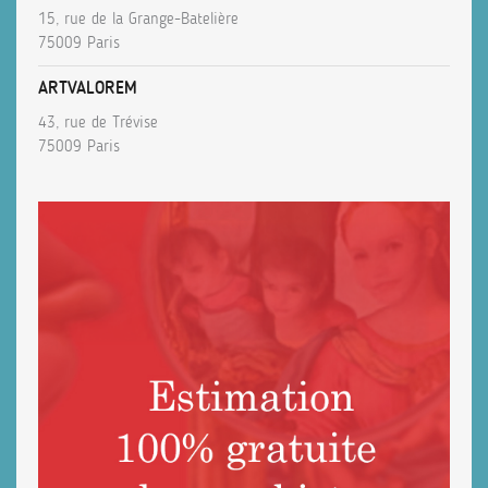
15, rue de la Grange-Batelière
75009 Paris
ARTVALOREM
43, rue de Trévise
75009 Paris