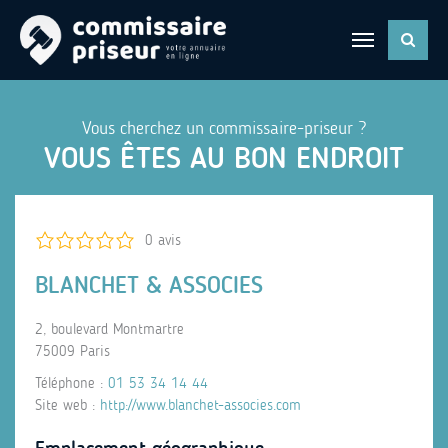
Vous cherchez un commissaire-priseur ?
VOUS ÊTES AU BON ENDROIT
0 avis
BLANCHET & ASSOCIES
2, boulevard Montmartre
75009 Paris
Téléphone :
01 53 34 14 44
Site web :
http://www.blanchet-associes.com