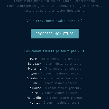
commissaire priseur partout en France. Recherchez un
commissaire priseur grâce à notre annuaire en ligne, il ne vous
reste plus qu’à le contacter directement.
Vous êtes commissaire-priseur ?
PROPOSER MON ETUDE
Les commissaires-priseurs par ville
Paris
- 86 commissaires-priseurs
Bordeaux
- 9 commissaires-priseurs
Marseille
- 3 commissaires-priseurs
Lyon
- 10 commissaires-priseurs
Strasbourg
- 2 commissaires-priseurs
Lille
- 3 commissaires-priseurs
Toulouse
- 8 commissaires-priseurs
Nice
- 7 commissaires-priseurs
Montpellier
- 3 commissaires-priseurs
Nantes
- 5 commissaires-priseurs