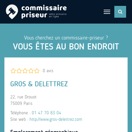
Vous cherchez un commissaire-priseur ?
VOUS ÊTES AU BON ENDROIT
0 avis
GROS & DELETTREZ
22, rue Drouot
75009 Paris
Téléphone :
01 47 70 83 04
Site web :
http://www.gros-delettrez.com