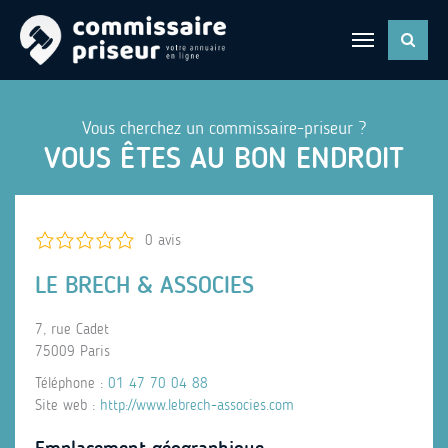
Vous cherchez un commissaire-priseur ?
VOUS ÊTES AU BON ENDROIT
0 avis
LE BRECH & ASSOCIES
7, rue Cadet
75009 Paris
Téléphone :
01 47 70 04 88
Site web :
http://www.lebrech-associes.com