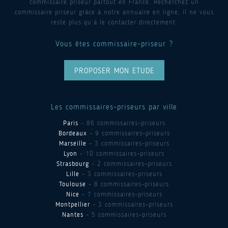
commissaire priseur partout en France. Recherchez un
commissaire priseur grâce à notre annuaire en ligne, il ne vous
reste plus qu’à le contacter directement.
Vous êtes commissaire-priseur ?
PROPOSER MON ETUDE
Les commissaires-priseurs par ville
Paris
- 86 commissaires-priseurs
Bordeaux
- 9 commissaires-priseurs
Marseille
- 3 commissaires-priseurs
Lyon
- 10 commissaires-priseurs
Strasbourg
- 2 commissaires-priseurs
Lille
- 3 commissaires-priseurs
Toulouse
- 8 commissaires-priseurs
Nice
- 7 commissaires-priseurs
Montpellier
- 3 commissaires-priseurs
Nantes
- 5 commissaires-priseurs