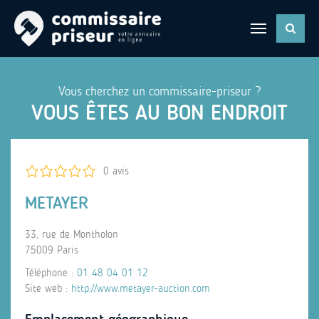
Vous cherchez un commissaire-priseur ?
VOUS ÊTES AU BON ENDROIT
0 avis
METAYER
33, rue de Montholon
75009 Paris
Téléphone :
01 48 04 01 12
Site web :
http://www.metayer-auction.com