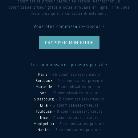
commissaire priseur partout en France. Recherchez un
commissaire priseur grâce à notre annuaire en ligne, il ne vous
reste plus qu’à le contacter directement.
Vous êtes commissaire-priseur ?
PROPOSER MON ETUDE
Les commissaires-priseurs par ville
Paris
- 86 commissaires-priseurs
Bordeaux
- 9 commissaires-priseurs
Marseille
- 3 commissaires-priseurs
Lyon
- 10 commissaires-priseurs
Strasbourg
- 2 commissaires-priseurs
Lille
- 3 commissaires-priseurs
Toulouse
- 8 commissaires-priseurs
Nice
- 7 commissaires-priseurs
Montpellier
- 3 commissaires-priseurs
Nantes
- 5 commissaires-priseurs