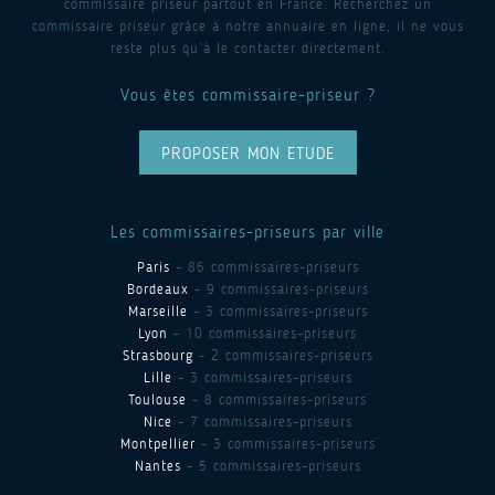
commissaire priseur partout en France. Recherchez un
commissaire priseur grâce à notre annuaire en ligne, il ne vous
reste plus qu’à le contacter directement.
Vous êtes commissaire-priseur ?
PROPOSER MON ETUDE
Les commissaires-priseurs par ville
Paris
- 86 commissaires-priseurs
Bordeaux
- 9 commissaires-priseurs
Marseille
- 3 commissaires-priseurs
Lyon
- 10 commissaires-priseurs
Strasbourg
- 2 commissaires-priseurs
Lille
- 3 commissaires-priseurs
Toulouse
- 8 commissaires-priseurs
Nice
- 7 commissaires-priseurs
Montpellier
- 3 commissaires-priseurs
Nantes
- 5 commissaires-priseurs