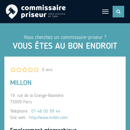
Vous cherchez un commissaire-priseur ?
VOUS ÊTES AU BON ENDROIT
0 avis
MILLON
19, rue de la Grange-Batelière
75009 Paris
Téléphone :
01 48 00 99 44
Site web :
http://www.millon.com