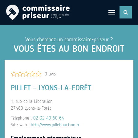
Vous cherchez un commissaire-priseur ?
VOUS ÊTES AU BON ENDROIT
0 avis
PILLET – LYONS-LA-FORÊT
1, rue de la Libération
27480 Lyons-la-Forêt
Téléphone :
02 32 49 60 64
Site web :
http://www.pillet.auction.fr