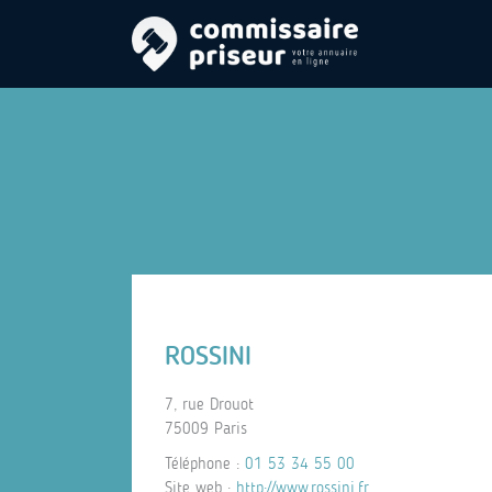
ROSSINI
7, rue Drouot
75009 Paris
Téléphone :
01 53 34 55 00
Site web :
http://www.rossini.fr