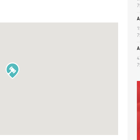
7
A
1
7
A
4
7