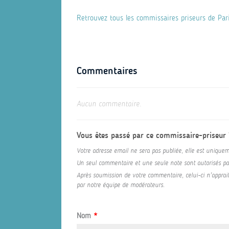
Retrouvez tous les commissaires priseurs de Par
Commentaires
Aucun commentaire.
Vous êtes passé par ce commissaire-priseur
Votre adresse email ne sera pas publiée, elle est uniquem
Un seul commentaire et une seule note sont autorisés par 
Après soumission de votre commentaire, celui-ci n'appraitr
par notre équipe de modérateurs.
Nom
*