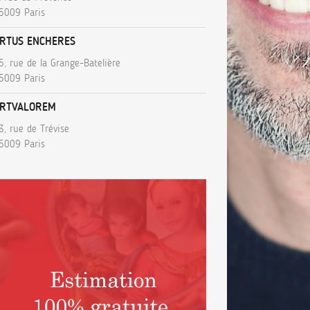
5009 Paris
RTUS ENCHERES
5, rue de la Grange-Batelière
5009 Paris
RTVALOREM
3, rue de Trévise
5009 Paris