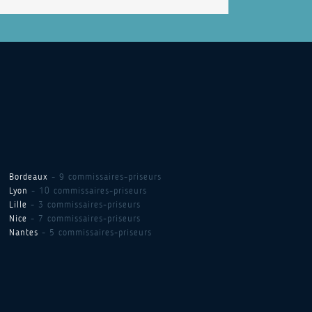
Bordeaux
- 9 commissaires-priseurs
Lyon
- 10 commissaires-priseurs
Lille
- 3 commissaires-priseurs
Nice
- 7 commissaires-priseurs
Nantes
- 5 commissaires-priseurs