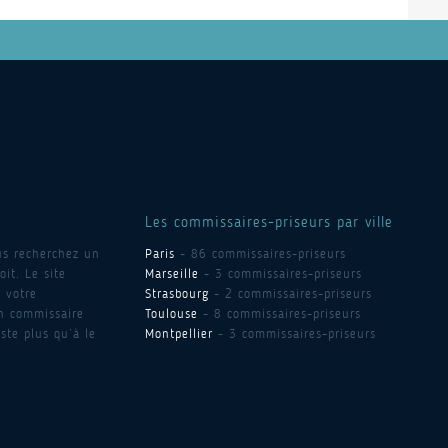
Les commissaires-priseurs par ville
us recherchez un
Paris
- 86 commissaires-priseurs
it. Le site
Marseille
- 3 commissaires-priseurs
 votre
Strasbourg
- 2 commissaires-priseurs
un commissaire
Toulouse
- 8 commissaires-priseurs
ste plus qu’à le
Montpellier
- 3 commissaires-priseurs