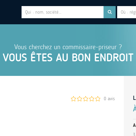
Vous cherchez un commissaire-priseur ?
VOUS ÊTES AU BON ENDROIT
L
0 avis
A
3